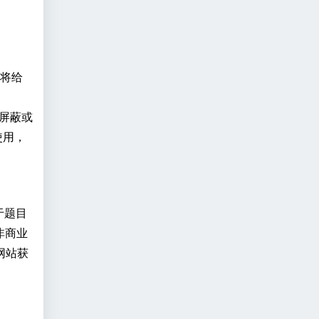
 将给
、屏蔽或
使用，
于题目
非商业
网站获