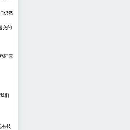
们仍然
。
您递交的
您同意
对我们
现有技