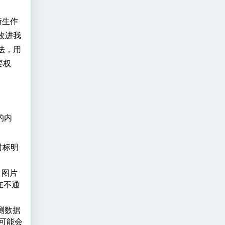
衍生作
改进我
法，用
要权
的内
时标明
、图片
在不通
测数据
可能会