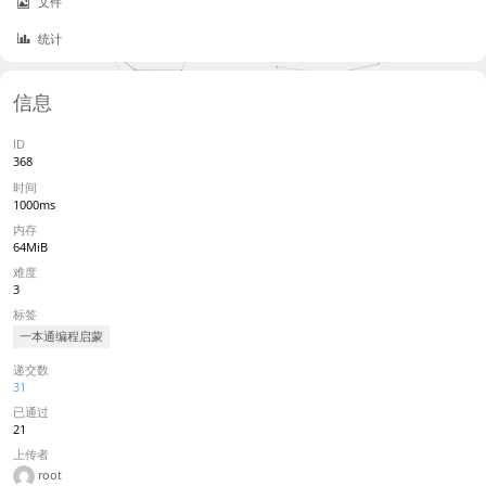
文件
统计
信息
ID
368
时间
1000ms
内存
64MiB
难度
3
标签
一本通编程启蒙
递交数
31
已通过
21
上传者
root