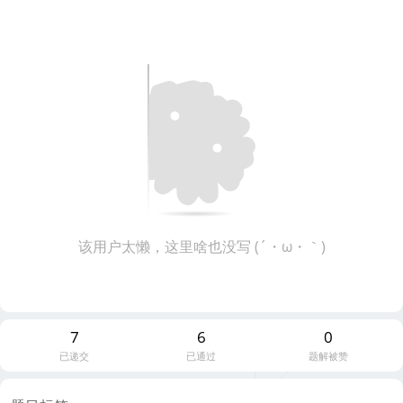
该用户太懒，这里啥也没写 (´・ω・｀)
7
6
0
已递交
已通过
题解被赞