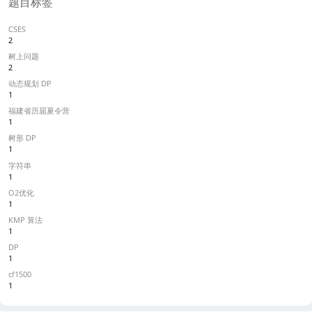
题目标签
CSES
2
树上问题
2
动态规划 DP
1
福建省历届夏令营
1
树形 DP
1
字符串
1
O2优化
1
KMP 算法
1
DP
1
cf1500
1