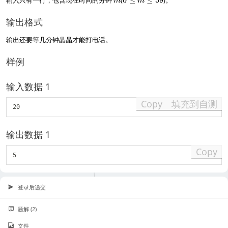
m
m
≤
m
输出格式
≤
5
输出还要等几分钟晶晶才能打电话。
9
样例
输入数据 1
Copy
填充到自测
20
输出数据 1
Copy
5
登录后递交
题解 (2)
文件