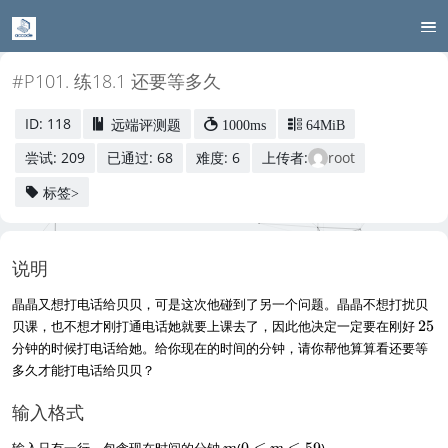
#P101. 练18.1 还要等多久
ID: 118
远端评测题
1000ms
64MiB
尝试: 209
已通过: 68
难度: 6
上传者:
root
标签>
说明
晶晶又想打电话给贝贝，可是这次他碰到了另一个问题。晶晶不想打扰贝
2
贝课，也不想才刚打通电话她就要上课去了，因此他决定一定要在刚好
25
5
分钟的时候打电话给她。给你现在的时间的分钟，请你帮他算算看还要等
多久才能打电话给贝贝？
输入格式
m
0
输入只有一行，包含现在时间的分钟
(
0
≤
≤
59
)。