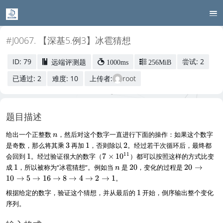
#J0067. 【深基5.例3】冰雹猜想
ID: 79
尝试: 2
远端评测题
1000ms
256MiB
已通过: 2
难度: 10
上传者:
root
题目描述
n
给出一个正整数
，然后对这个数字一直进行下面的操作：如果这个数字
n
3
1
2
是奇数，那么将其乘
3
再加
1
，否则除以
2
。经过若干次循环后，最终都
1
7
11
会回到
1
。经过验证很大的数字（
7
×
1
0
）都可以按照这样的方式比变
\
1
n
2
2
成
1
，所以被称为“冰雹猜想”。例如当
是
20
，变化的过程是
20
→
n
ti
0
0
10
→
5
→
16
→
8
→
4
→
2
→
1
。
m
\
es
1
根据给定的数字，验证这个猜想，并从最后的
1
开始，倒序输出整个变化
t
1
o
序列。
0
1
^
0