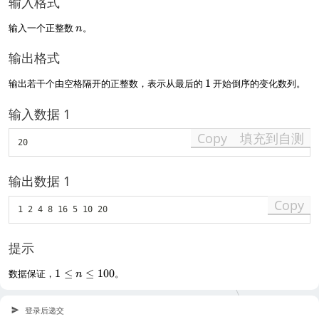
输入格式
{
\
1
t
n
输入一个正整数
。
n
1
o
}
5
输出格式
\
t
1
输出若干个由空格隔开的正整数，表示从最后的
1
开始倒序的变化数列。
o
1
6
输入数据 1
\
Copy
填充到自测
t
o
8
\
输出数据 1
t
o
Copy
4
\
t
提示
o
2
1
数据保证，
1
≤
≤
100
。
n
\
\
t
l
o
e
登录后递交
1