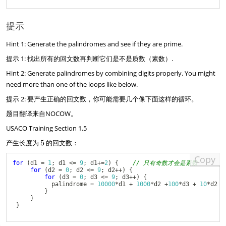
提示
Hint 1: Generate the palindromes and see if they are prime.
提示 1: 找出所有的回文数再判断它们是不是质数（素数）.
Hint 2: Generate palindromes by combining digits properly. You might
need more than one of the loops like below.
提示 2: 要产生正确的回文数，你可能需要几个像下面这样的循环。
题目翻译来自NOCOW。
USACO Training Section 1.5
5
产生长度为
5
的回文数：
Copy
for
(
d1 
=
1
;
 d1 
<=
9
;
 d1
+=
2
)
{
// 只有奇数才会是素数
for
(
d2 
=
0
;
 d2 
<=
9
;
 d2
++
)
{
for
(
d3 
=
0
;
 d3 
<=
9
;
 d3
++
)
{
           palindrome 
=
10000
*
d1 
+
1000
*
d2 
+
100
*
d3 
+
10
*
d2 
+
}
}
}