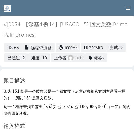
#J0054. 【深基4.例14】[USACO1.5] 回文质数 Prime
Palindromes
ID: 65
尝试: 9
远端评测题
1000ms
256MiB
已通过: 2
难度: 10
上传者:
root
标签>
题目描述
1
因为
151
既是一个质数又是一个回文数（从左到右和从右到左是看一样
5
1
的），所以
151
是回文质数。
1
5
[a
写一个程序来找出范围
[
,
]
(
5
≤
<
≤
100
,
000
,
000
)
（一亿）间的
a
b
a
b
1
,
所有回文质数。
b
]
输入格式
(
5