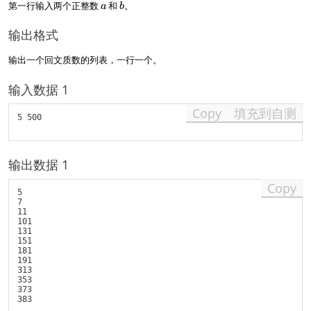
a
b
第一行输入两个正整数
和
。
a
b
\l
e
输出格式
a
<
b
输出一个回文质数的列表，一行一个。
\l
e
输入数据 1
1
0
Copy
填充到自测
5 500

0,
0
0
0,
输出数据 1
0
0
Copy
5

0
7

)
11

101

131

151

181

191

313

353

373

383
